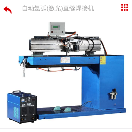
自动氩弧(激光)直缝焊接机