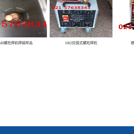
M8螺柱焊机焊接样品
1002拉弧式螺柱焊机
德