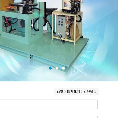
首页
联系我们
在线留言