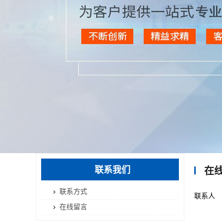
联系我们
在
联系方式
联系人
在线留言