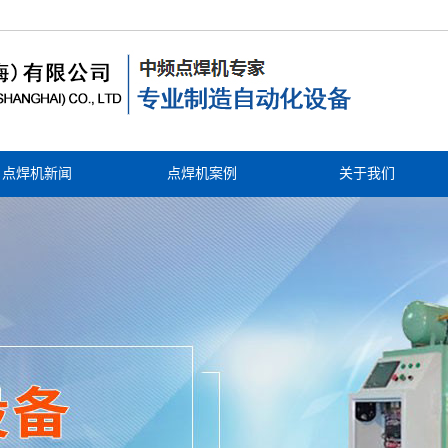
点焊机新闻
点焊机案例
关于我们