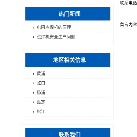
联系电话
热门新闻
留言内容
电阻点焊机的原理
点焊机安全生产问题
地区相关信息
黄浦
虹口
杨浦
嘉定
松江
联系我们