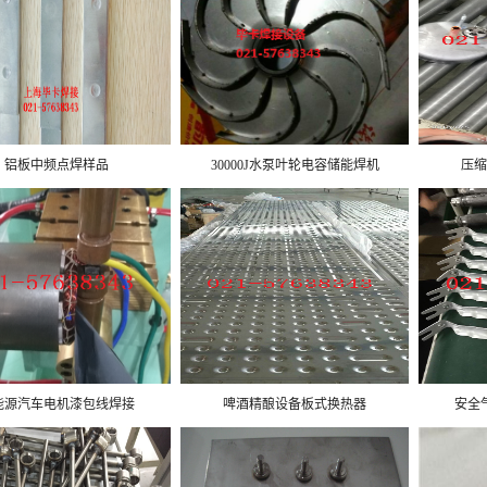
铝板中频点焊样品
30000J水泵叶轮电容储能焊机
压缩
能源汽车电机漆包线焊接
啤酒精酿设备板式换热器
安全