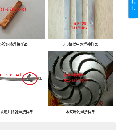
我
们
多股铜线焊接样品
3+3铝板中频焊接样品
玻璃升降器焊接样品
水泵叶轮焊接样品