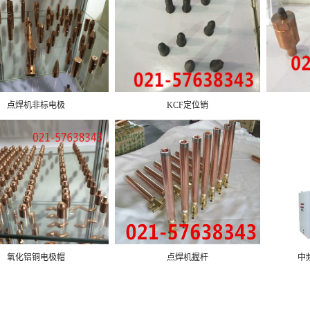
点焊机非标电极
KCF定位销
氧化铝铜电极帽
点焊机握杆
中