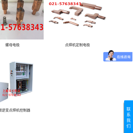
螺母电极
点焊机定制电极
联
频逆变点焊机控制器
系
我
们