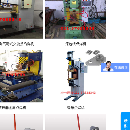
系列气动式交流点凸焊机
漆包线点焊机
散热器圆周点焊机
螺母点焊机
联
系